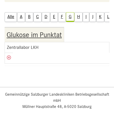
Alle
A
B
C
D
E
F
G
H
I
J
K
L
Glukose im Punktat
Zentrallabor LKH
Gemeinnützige Salzburger Landeskliniken Betriebsgesellschaft
mbH
Müllner Hauptstraße 48, A-5020 Salzburg