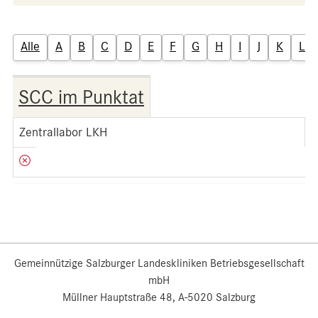
Alle
A
B
C
D
E
F
G
H
I
J
K
L
SCC im Punktat
Zentrallabor LKH
Gemeinnützige Salzburger Landeskliniken Betriebsgesellschaft
mbH
Müllner Hauptstraße 48, A-5020 Salzburg