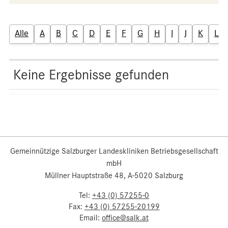
Alle
A
B
C
D
E
F
G
H
I
J
K
L
Keine Ergebnisse gefunden
Gemeinnützige Salzburger Landeskliniken Betriebsgesellschaft
mbH
Müllner Hauptstraße 48, A-5020 Salzburg
Tel:
+43 (0) 57255-0
Fax:
+43 (0) 57255-20199
Email:
office@salk.at