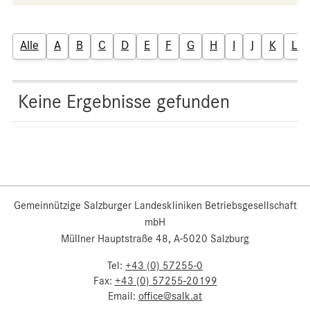
Alle
A
B
C
D
E
F
G
H
I
J
K
L
Keine Ergebnisse gefunden
Gemeinnützige Salzburger Landeskliniken Betriebsgesellschaft
mbH
Müllner Hauptstraße 48, A-5020 Salzburg
Tel:
+43 (0) 57255-0
Fax:
+43 (0) 57255-20199
Email:
office@salk.at