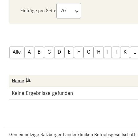
Einträge pro Seite
Alle
A
B
C
D
E
F
G
H
I
J
K
L
Name
Keine Ergebnisse gefunden
Gemeinnützige Salzburger Landeskliniken Betriebsgesellschaft