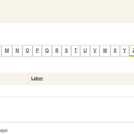
M
N
O
P
Q
R
S
T
U
V
W
X
Y
Labor
 mbH