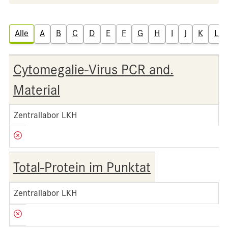
Alle
A
B
C
D
E
F
G
H
I
J
K
L
Cytomegalie-Virus PCR and.
Material
Zentrallabor LKH
Total-Protein im Punktat
Zentrallabor LKH