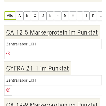
Alle
A
B
C
D
E
F
G
H
I
J
K
L
CA 12-5 Markerprotein im Punktat
Zentrallabor LKH
CYFRA 21-1 im Punktat
Zentrallabor LKH
CA 19-9 Markerprotein im Punktat