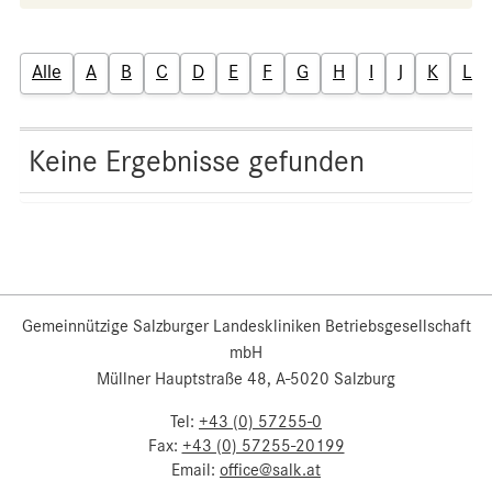
Alle
A
B
C
D
E
F
G
H
I
J
K
L
Keine Ergebnisse gefunden
Gemeinnützige Salzburger Landeskliniken Betriebsgesellschaft
mbH
Müllner Hauptstraße 48, A-5020 Salzburg
Tel:
+43 (0) 57255-0
Fax:
+43 (0) 57255-20199
Email:
office@salk.at