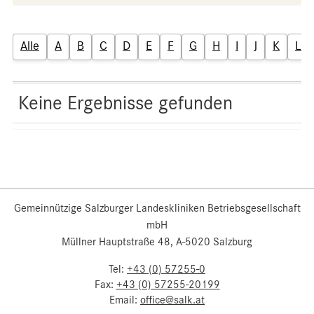
Alle
A
B
C
D
E
F
G
H
I
J
K
L
Keine Ergebnisse gefunden
Gemeinnützige Salzburger Landeskliniken Betriebsgesellschaft
mbH
Müllner Hauptstraße 48, A-5020 Salzburg
Tel:
+43 (0) 57255-0
Fax:
+43 (0) 57255-20199
Email:
office@salk.at