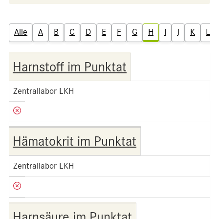
Alle
A
B
C
D
E
F
G
H
I
J
K
L
Harnstoff im Punktat
Zentrallabor LKH
Hämatokrit im Punktat
Zentrallabor LKH
Harnsäure im Punktat