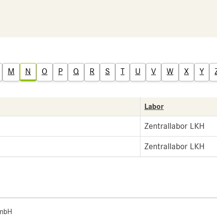
M
N
O
P
Q
R
S
T
U
V
W
X
Y
Labor
Zentrallabor LKH
Zentrallabor LKH
 mbH