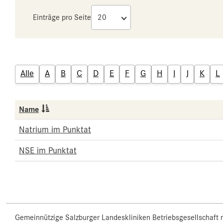
Einträge pro Seite
Alle
A
B
C
D
E
F
G
H
I
J
K
L
Name
Natrium im Punktat
NSE im Punktat
Gemeinnützige Salzburger Landeskliniken Betriebsgesellschaft