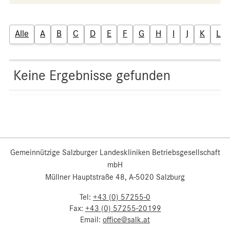
Alle
A
B
C
D
E
F
G
H
I
J
K
L
Keine Ergebnisse gefunden
Gemeinnützige Salzburger Landeskliniken Betriebsgesellschaft
mbH
Müllner Hauptstraße 48, A-5020 Salzburg
Tel:
+43 (0) 57255-0
Fax:
+43 (0) 57255-20199
Email:
office@salk.at