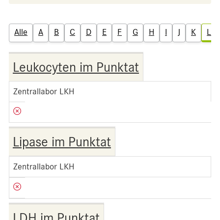
Alle
A
B
C
D
E
F
G
H
I
J
K
L
Leukocyten im Punktat
Zentrallabor LKH
Lipase im Punktat
Zentrallabor LKH
LDH im Punktat