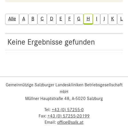
Alle
A
B
C
D
E
F
G
H
I
J
K
L
Keine Ergebnisse gefunden
Gemeinnützige Salzburger Landeskliniken Betriebsgesellschaft
mbH
Müllner Hauptstraße 48, A-5020 Salzburg
Tel:
+43 (0) 57255-0
Fax:
+43 (0) 57255-20199
Email:
office@salk.at