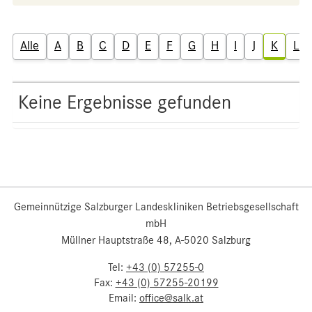
Alle
A
B
C
D
E
F
G
H
I
J
K
L
Keine Ergebnisse gefunden
Gemeinnützige Salzburger Landeskliniken Betriebsgesellschaft
mbH
Müllner Hauptstraße 48, A-5020 Salzburg
Tel:
+43 (0) 57255-0
Fax:
+43 (0) 57255-20199
Email:
office@salk.at