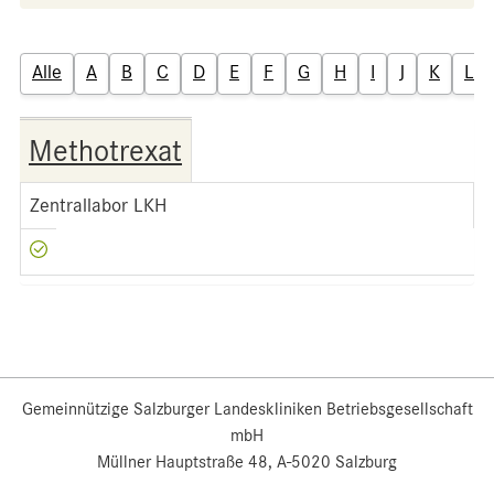
Alle
A
B
C
D
E
F
G
H
I
J
K
L
Methotrexat
Zentrallabor LKH
Gemeinnützige Salzburger Landeskliniken Betriebsgesellschaft
mbH
Müllner Hauptstraße 48, A-5020 Salzburg