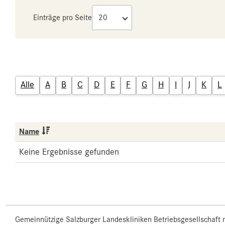
Einträge pro Seite
Alle
A
B
C
D
E
F
G
H
I
J
K
L
Name
Keine Ergebnisse gefunden
Gemeinnützige Salzburger Landeskliniken Betriebsgesellschaft