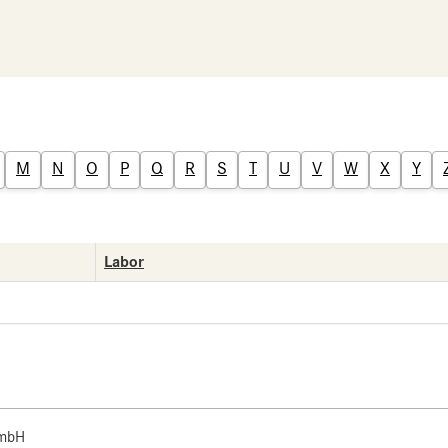
M
N
O
P
Q
R
S
T
U
V
W
X
Y
Labor
 mbH