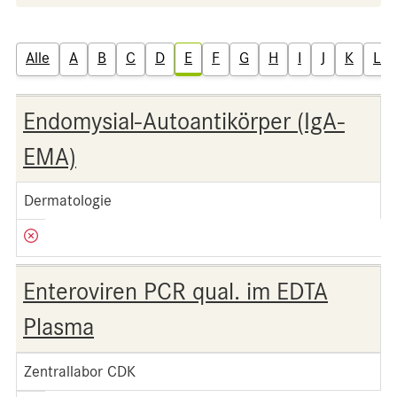
Alle
A
B
C
D
E
F
G
H
I
J
K
L
Endomysial-Autoantikörper (IgA-
EMA)
Dermatologie
Enteroviren PCR qual. im EDTA
Plasma
Zentrallabor CDK