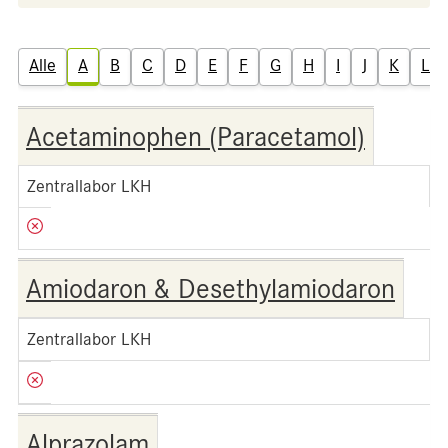
Alle
A
B
C
D
E
F
G
H
I
J
K
L
Acetaminophen (Paracetamol)
Zentrallabor LKH
Amiodaron & Desethylamiodaron
Zentrallabor LKH
Alprazolam