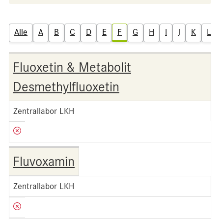
Alle
A
B
C
D
E
F
G
H
I
J
K
L
Fluoxetin & Metabolit
Desmethylfluoxetin
Zentrallabor LKH
Fluvoxamin
Zentrallabor LKH