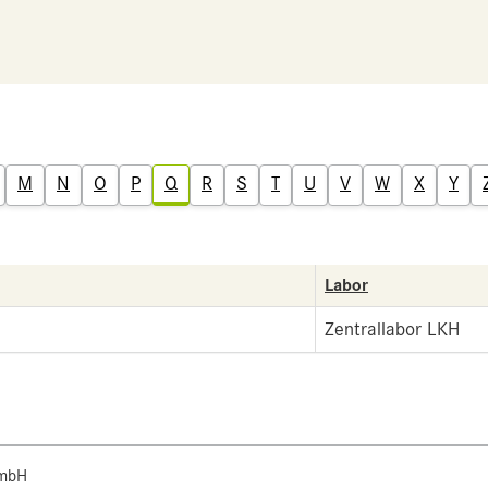
M
N
O
P
Q
R
S
T
U
V
W
X
Y
Labor
Zentrallabor LKH
 mbH