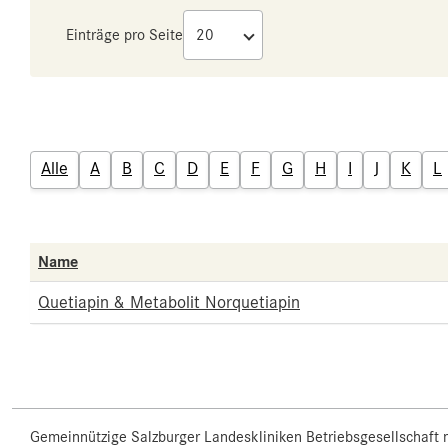
Einträge pro Seite
Alle
A
B
C
D
E
F
G
H
I
J
K
L
Name
Quetiapin & Metabolit Norquetiapin
Gemeinnützige Salzburger Landeskliniken Betriebsgesellschaft