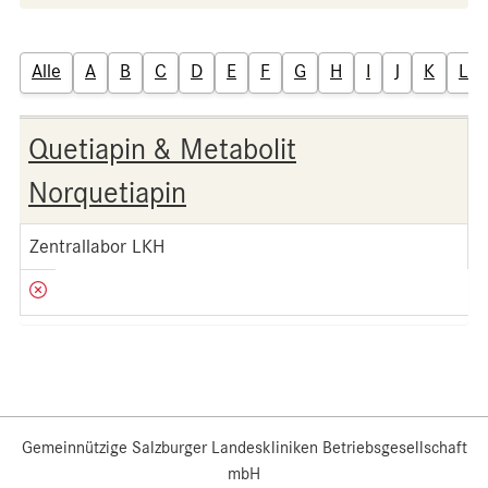
Alle
A
B
C
D
E
F
G
H
I
J
K
L
Quetiapin & Metabolit
Norquetiapin
Zentrallabor LKH
Gemeinnützige Salzburger Landeskliniken Betriebsgesellschaft
mbH