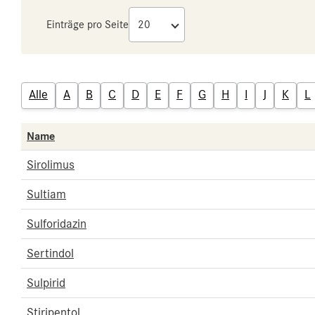
Einträge pro Seite
Alle
A
B
C
D
E
F
G
H
I
J
K
L
Name
Sirolimus
Sultiam
Sulforidazin
Sertindol
Sulpirid
Stiripentol