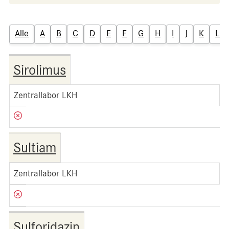
Alle
A
B
C
D
E
F
G
H
I
J
K
L
Sirolimus
Zentrallabor LKH
Sultiam
Zentrallabor LKH
Sulforidazin