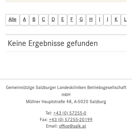
Alle
A
B
C
D
E
F
G
H
I
J
K
L
Keine Ergebnisse gefunden
Gemeinnützige Salzburger Landeskliniken Betriebsgesellschaft
mbH
Müllner Hauptstraße 48, A-5020 Salzburg
Tel:
+43 (0) 57255-0
Fax:
+43 (0) 57255-20199
Email:
office@salk.at