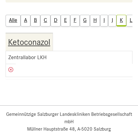
Alle
A
B
C
D
E
F
G
H
I
J
K
L
Ketoconazol
Zentrallabor LKH
Gemeinnützige Salzburger Landeskliniken Betriebsgesellschaft
mbH
Müllner Hauptstraße 48, A-5020 Salzburg