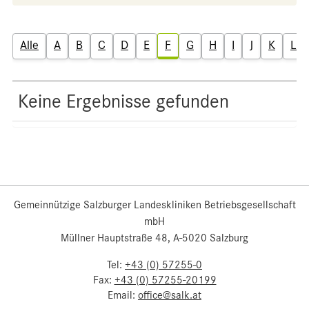
Alle
A
B
C
D
E
F
G
H
I
J
K
L
Keine Ergebnisse gefunden
Gemeinnützige Salzburger Landeskliniken Betriebsgesellschaft
mbH
Müllner Hauptstraße 48, A-5020 Salzburg
Tel:
+43 (0) 57255-0
Fax:
+43 (0) 57255-20199
Email:
office@salk.at