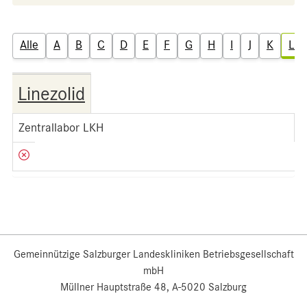
Alle
A
B
C
D
E
F
G
H
I
J
K
L
Linezolid
Zentrallabor LKH
Gemeinnützige Salzburger Landeskliniken Betriebsgesellschaft
mbH
Müllner Hauptstraße 48, A-5020 Salzburg