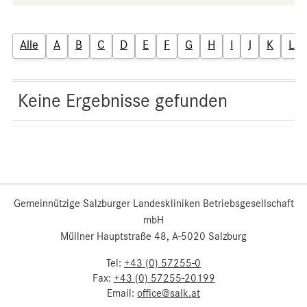
Alle
A
B
C
D
E
F
G
H
I
J
K
L
Keine Ergebnisse gefunden
Gemeinnützige Salzburger Landeskliniken Betriebsgesellschaft
mbH
Müllner Hauptstraße 48, A-5020 Salzburg
Tel:
+43 (0) 57255-0
Fax:
+43 (0) 57255-20199
Email:
office@salk.at