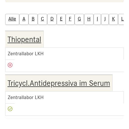
Alle
A
B
C
D
E
F
G
H
I
J
K
L
Thiopental
Zentrallabor LKH
Tricycl.Antidepressiva im Serum
Zentrallabor LKH