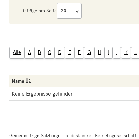
Einträge pro Seite
Alle
A
B
C
D
E
F
G
H
I
J
K
L
Name
Keine Ergebnisse gefunden
Gemeinnützige Salzburger Landeskliniken Betriebsgesellschaft