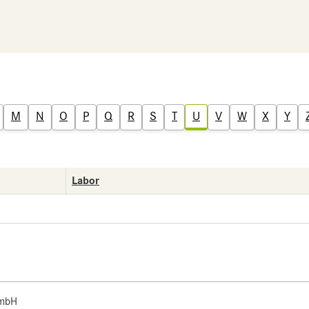
M
N
O
P
Q
R
S
T
U
V
W
X
Y
Labor
 mbH