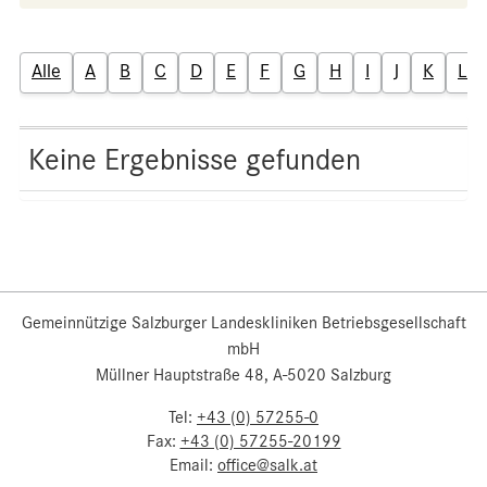
Alle
A
B
C
D
E
F
G
H
I
J
K
L
Keine Ergebnisse gefunden
Gemeinnützige Salzburger Landeskliniken Betriebsgesellschaft
mbH
Müllner Hauptstraße 48, A-5020 Salzburg
Tel:
+43 (0) 57255-0
Fax:
+43 (0) 57255-20199
Email:
office@salk.at