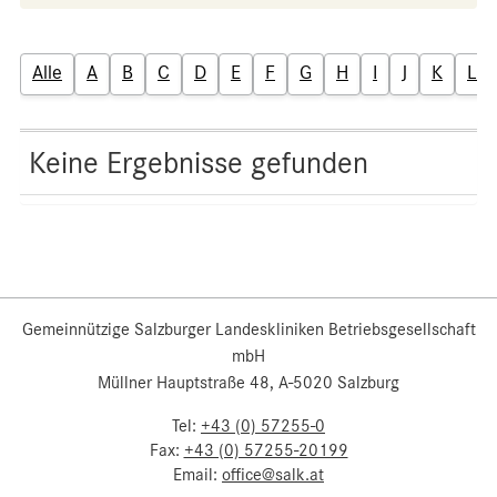
Alle
A
B
C
D
E
F
G
H
I
J
K
L
Keine Ergebnisse gefunden
Gemeinnützige Salzburger Landeskliniken Betriebsgesellschaft
mbH
Müllner Hauptstraße 48, A-5020 Salzburg
Tel:
+43 (0) 57255-0
Fax:
+43 (0) 57255-20199
Email:
office@salk.at