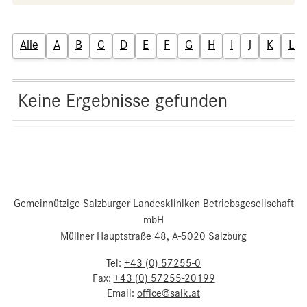
Alle
A
B
C
D
E
F
G
H
I
J
K
L
Keine Ergebnisse gefunden
Gemeinnützige Salzburger Landeskliniken Betriebsgesellschaft
mbH
Müllner Hauptstraße 48, A-5020 Salzburg
Tel:
+43 (0) 57255-0
Fax:
+43 (0) 57255-20199
Email:
office@salk.at