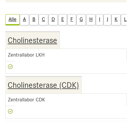
Alle
A
B
C
D
E
F
G
H
I
J
K
L
Cholinesterase
Zentrallabor LKH
Cholinesterase (CDK)
Zentrallabor CDK