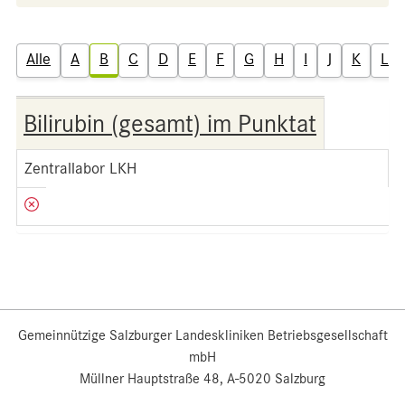
Alle
A
B
C
D
E
F
G
H
I
J
K
L
Bilirubin (gesamt) im Punktat
Zentrallabor LKH
Gemeinnützige Salzburger Landeskliniken Betriebsgesellschaft
mbH
Müllner Hauptstraße 48, A-5020 Salzburg