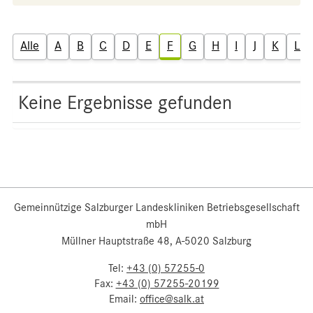
Alle
A
B
C
D
E
F
G
H
I
J
K
L
Keine Ergebnisse gefunden
Gemeinnützige Salzburger Landeskliniken Betriebsgesellschaft
mbH
Müllner Hauptstraße 48, A-5020 Salzburg
Tel:
+43 (0) 57255-0
Fax:
+43 (0) 57255-20199
Email:
office@salk.at