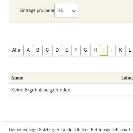
Einträge pro Seite
Alle
A
B
C
D
E
F
G
H
I
J
K
L
Name
Labo
Keine Ergebnisse gefunden
Gemeinnützige Salzburger Landeskliniken Betriebsgesellschaft