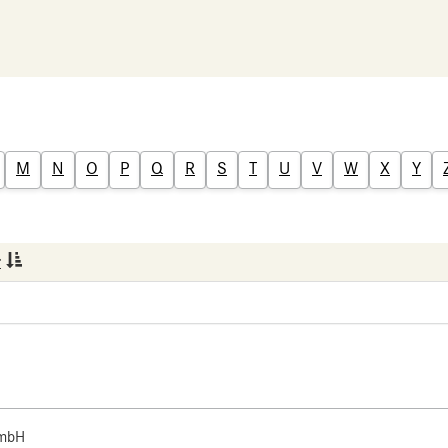
M
N
O
P
Q
R
S
T
U
V
W
X
Y
r
 mbH