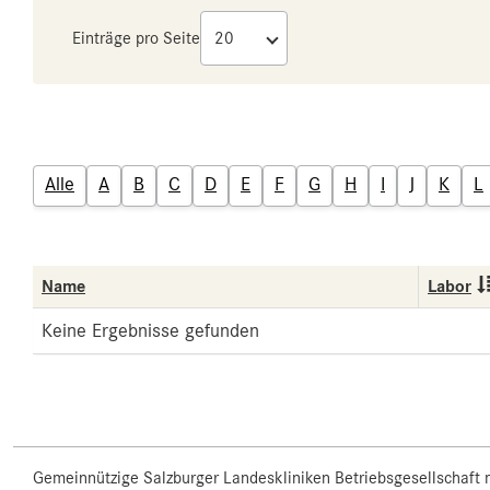
Einträge pro Seite
Alle
A
B
C
D
E
F
G
H
I
J
K
L
Name
Labor
Keine Ergebnisse gefunden
Gemeinnützige Salzburger Landeskliniken Betriebsgesellschaft