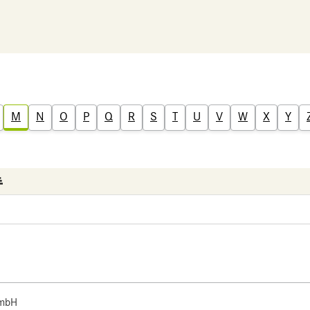
M
N
O
P
Q
R
S
T
U
V
W
X
Y
 mbH