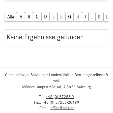
Alle
A
B
C
D
E
F
G
H
I
J
K
L
Keine Ergebnisse gefunden
Gemeinnützige Salzburger Landeskliniken Betriebsgesellschaft
mbH
Müllner Hauptstraße 48, A-5020 Salzburg
Tel:
+43 (0) 57255-0
Fax:
+43 (0) 57255-20199
Email:
office@salk.at