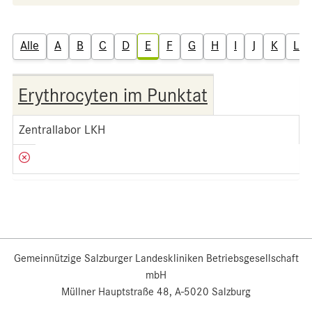
Alle
A
B
C
D
E
F
G
H
I
J
K
L
Erythrocyten im Punktat
Zentrallabor LKH
Gemeinnützige Salzburger Landeskliniken Betriebsgesellschaft
mbH
Müllner Hauptstraße 48, A-5020 Salzburg