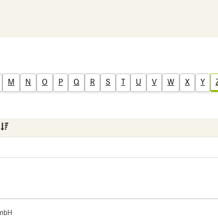
M
N
O
P
Q
R
S
T
U
V
W
X
Y
 mbH