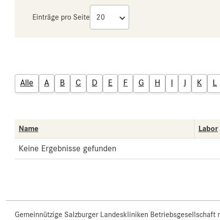
Einträge pro Seite
Alle
A
B
C
D
E
F
G
H
I
J
K
L
Name
Labor
Keine Ergebnisse gefunden
Gemeinnützige Salzburger Landeskliniken Betriebsgesellschaft