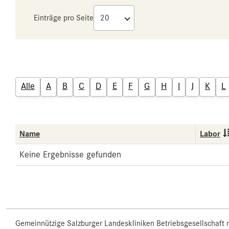
Einträge pro Seite
Alle
A
B
C
D
E
F
G
H
I
J
K
L
Name
Labor
Keine Ergebnisse gefunden
Gemeinnützige Salzburger Landeskliniken Betriebsgesellschaft