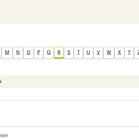
M
N
O
P
Q
R
S
T
U
V
W
X
Y
 mbH