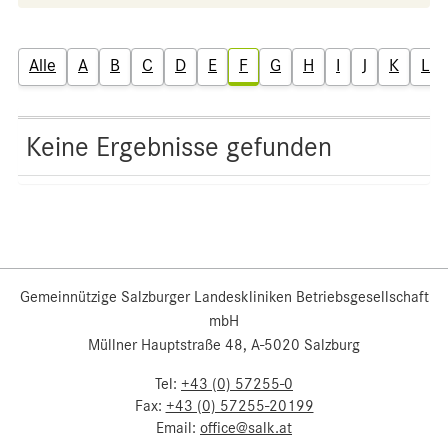
Alle
A
B
C
D
E
F
G
H
I
J
K
L
Keine Ergebnisse gefunden
Gemeinnützige Salzburger Landeskliniken Betriebsgesellschaft
mbH
Müllner Hauptstraße 48, A-5020 Salzburg
Tel:
+43 (0) 57255-0
Fax:
+43 (0) 57255-20199
Email:
office@salk.at