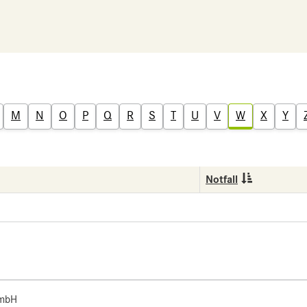
M
N
O
P
Q
R
S
T
U
V
W
X
Y
Notfall
 mbH