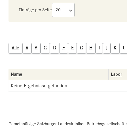
Einträge pro Seite
Alle
A
B
C
D
E
F
G
H
I
J
K
L
Name
Labor
Keine Ergebnisse gefunden
Gemeinnützige Salzburger Landeskliniken Betriebsgesellschaft