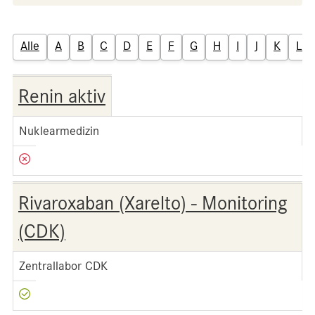
Alle
A
B
C
D
E
F
G
H
I
J
K
L
Renin aktiv
Nuklearmedizin
Rivaroxaban (Xarelto) - Monitoring
(CDK)
Zentrallabor CDK