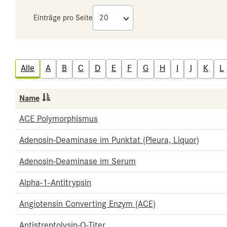
Einträge pro Seite
Alle
A
B
C
D
E
F
G
H
I
J
K
L
Name
ACE Polymorphismus
Adenosin-Deaminase im Punktat (Pleura, Liquor)
Adenosin-Deaminase im Serum
Alpha-1-Antitrypsin
Angiotensin Converting Enzym (ACE)
Antistreptolysin-O-Titer