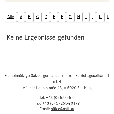
Alle
A
B
C
D
E
F
G
H
I
J
K
L
Keine Ergebnisse gefunden
Gemeinnützige Salzburger Landeskliniken Betriebsgesellschaft
mbH
Müllner Hauptstraße 48, A-5020 Salzburg
Tel:
+43 (0) 57255-0
Fax:
+43 (0) 57255-20199
Email:
office@salk.at