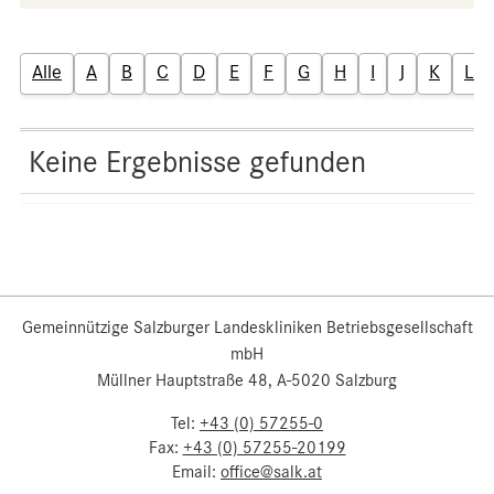
Alle
A
B
C
D
E
F
G
H
I
J
K
L
Keine Ergebnisse gefunden
Gemeinnützige Salzburger Landeskliniken Betriebsgesellschaft
mbH
Müllner Hauptstraße 48, A-5020 Salzburg
Tel:
+43 (0) 57255-0
Fax:
+43 (0) 57255-20199
Email:
office@salk.at