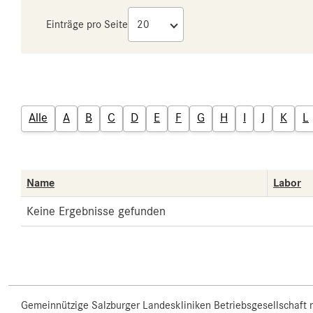
Einträge pro Seite
Alle
A
B
C
D
E
F
G
H
I
J
K
L
Name
Labor
Keine Ergebnisse gefunden
Gemeinnützige Salzburger Landeskliniken Betriebsgesellschaft